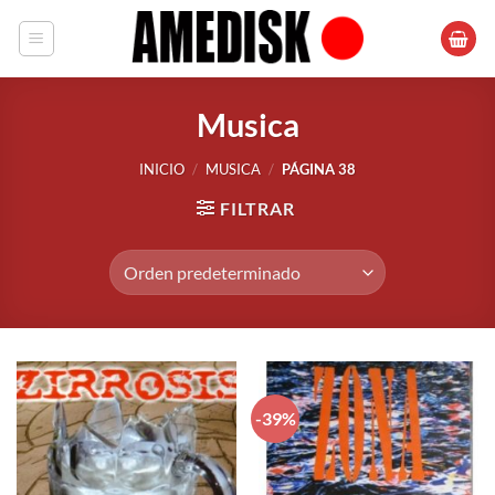
Saltar
al
contenido
Musica
INICIO
/
MUSICA
/
PÁGINA 38
FILTRAR
-39%