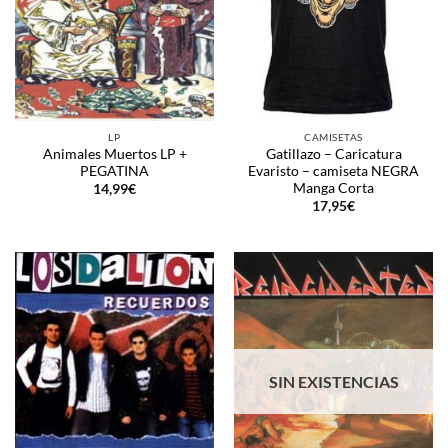
LP
CAMISETAS
Animales Muertos LP +
Gatillazo – Caricatura
PEGATINA
Evaristo – camiseta NEGRA
Manga Corta
14,99
€
17,95
€
SIN EXISTENCIAS