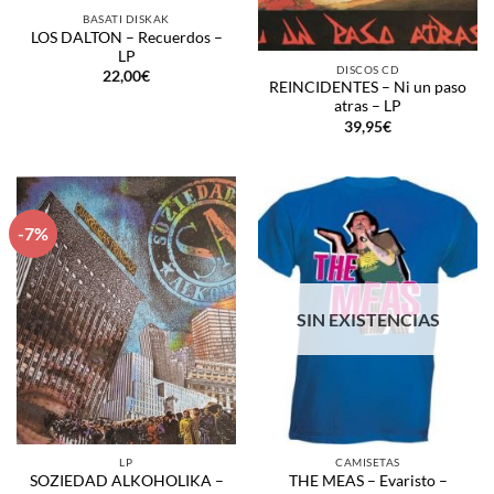
BASATI DISKAK
LOS DALTON – Recuerdos –
LP
DISCOS CD
22,00
€
REINCIDENTES – Ni un paso
atras – LP
39,95
€
-7%
SIN EXISTENCIAS
LP
CAMISETAS
SOZIEDAD ALKOHOLIKA –
THE MEAS – Evaristo –