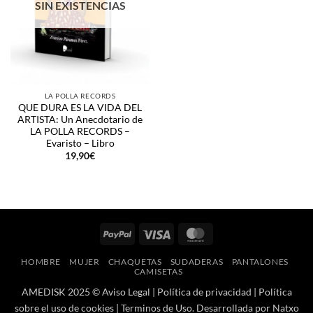
SIN EXISTENCIAS
LA POLLA RECORDS
QUE DURA ES LA VIDA DEL
ARTISTA: Un Anecdotario de
LA POLLA RECORDS –
Evaristo – Libro
19,90
€
PayPal
Visa
MasterCard
HOMBRE
MUJER
CHAQUETAS
SUDADERAS
PANTALONES
CAMISETAS
AMEDISK 2025 ©
Aviso Legal
|
Política de privacidad
|
Política
sobre el uso de cookies
|
Terminos de Uso
. Desarrollada por
Natxo