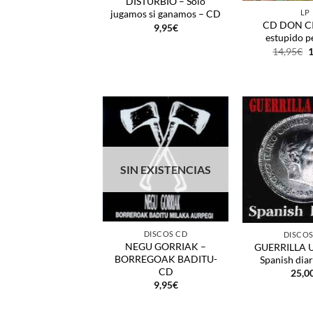
DISTURBIO – Solo
LP
jugamos si ganamos – CD
CD DON C
9,95
€
estupido pe
E
14,95
€
1
p
o
e
1
SIN EXISTENCIAS
+
+
DISCOS CD
DISCOS
NEGU GORRIAK –
GUERRILLA 
BORREGOAK BADITU-
Spanish dia
CD
25,0
9,95
€