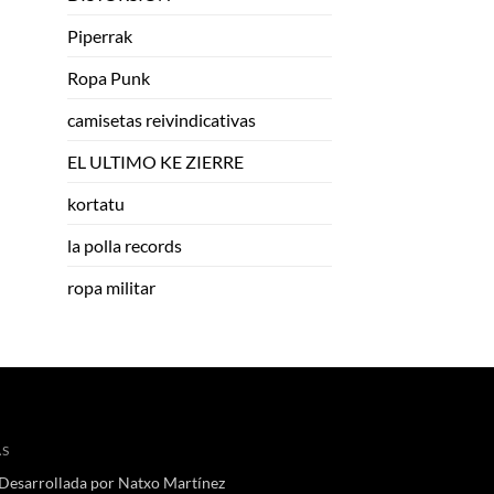
Piperrak
Ropa Punk
camisetas reivindicativas
EL ULTIMO KE ZIERRE
kortatu
la polla records
ropa militar
AS
 Desarrollada por
Natxo Martínez