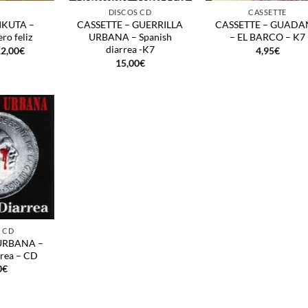
DISCOS CD
CASSETTE
IKUTA –
CASSETTE – GUERRILLA
CASSETTE – GUAD
ro feliz
URBANA – Spanish
– EL BARCO – K7
diarrea -K7
l
El
2,00
€
4,95
€
recio
precio
15,00
€
riginal
actual
ra:
es:
4,95€.
12,00€.
 CD
URBANA –
rrea – CD
0
€