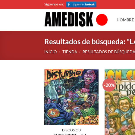
Saltar
Síguenos en:
al
contenido
HOMBRE
Resultados de búsqueda: “L
INICIO
/
TIENDA
/
RESULTADOS DE BÚSQUEDA 
-20%
+
+
DISCOS CD