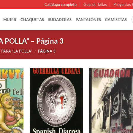
Catálogo completo
Guía de Tallas
Preguntas 
MUJER
CHAQUETAS
SUDADERAS
PANTALONES
CAMISETAS
A POLLA” – Página 3
PARA “LA POLLA”
/
PÁGINA 3
+
+