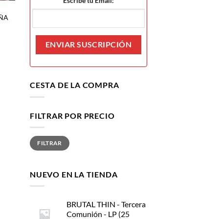
Escribe tu Email:
AÑA
CESTA DE LA COMPRA
FILTRAR POR PRECIO
Precio
Precio
FILTRAR
mínimo
máximo
NUEVO EN LA TIENDA
BRUTAL THIN - Tercera
Comunión - LP (25