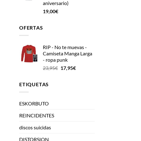
aniversario)
19,00
€
OFERTAS
RIP - No te muevas -
Camiseta Manga Larga
- ropa punk
El
El
23,95
€
17,95
€
precio
precio
original
actual
ETIQUETAS
era:
es:
23,95€.
17,95€.
ESKORBUTO
REINCIDENTES
discos suicidas
DISTORSION