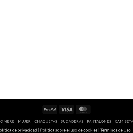
PayPal
Visa
MasterCard
HOMBRE
MUJER
CHAQUETAS
SUDADERAS
PANTALONES
CAMISET
olítica de privacidad
|
Política sobre el uso de cookies
|
Terminos de Uso
.