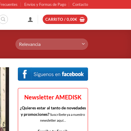
Frecuentes
Envios y Formas de Pago
Contacto
CARRITO /
0,00
€
Newsletter AMEDISK
¿Quieres estar al tanto de novedades
y promociones?
Suscribete ya a nuestro
newsletter aquí...