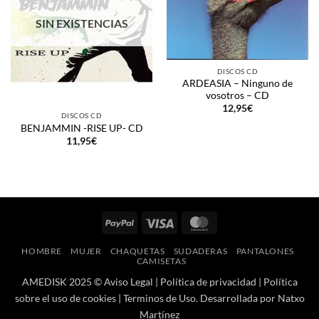
SIN EXISTENCIAS
DISCOS CD
ARDEASIA – Ninguno de
vosotros – CD
12,95
€
DISCOS CD
BENJAMMIN -RISE UP- CD
11,95
€
PayPal
Visa
MasterCard
HOMBRE
MUJER
CHAQUETAS
SUDADERAS
PANTALONES
CAMISETAS
AMEDISK 2025 ©
Aviso Legal
|
Política de privacidad
|
Política
sobre el uso de cookies
|
Terminos de Uso
. Desarrollada por
Natxo
Martínez