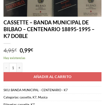
CASSETTE – BANDA MUNICIPAL DE
BILBAO – CENTENARIO 18895-1995 –
K7 DOBLE
El
El
4,95
0,99
€
€
precio
precio
Hay existencias
original
actual
CASSETTE - BANDA MUNICIPAL DE BILBAO - CENTENARIO 18895-19
era:
es:
4,95€.
0,99€.
AÑADIR AL CARRITO
SKU:
BANDA MUNICIPAL - CENTENARIO - K7
Categorías:
cassette
,
K7
,
Musica
Etiquetas:
cassette
,
K7