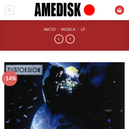
Saltar
al
contenido
INICIO
/
MUSICA
/
LP
-14%