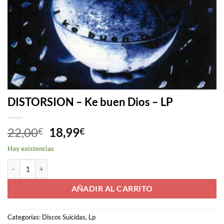
DISTORSION – Ke buen Dios – LP
El
El
22,00
18,99
€
€
precio
precio
Hay existencias
original
actual
DISTORSION - Ke buen Dios - LP cantidad
era:
es:
22,00€.
18,99€.
AÑADIR AL CARRITO
Categorías:
Discos Suicidas
,
Lp