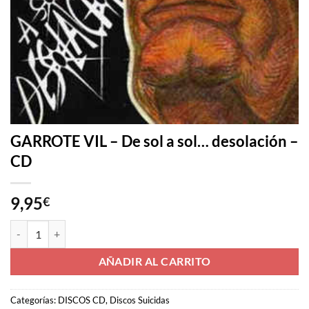
GARROTE VIL – De sol a sol… desolación –
CD
9,95
€
GARROTE VIL - De sol a sol... desolación - CD cantidad
AÑADIR AL CARRITO
Categorías:
DISCOS CD
,
Discos Suicidas