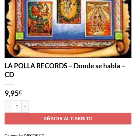
LA POLLA RECORDS – Donde se habla –
CD
9,95
€
LA POLLA RECORDS - Donde se habla - CD cantidad
AÑADIR AL CARRITO
Categoría:
DISCOS CD