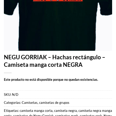
NEGU GORRIAK – Hachas rectángulo –
Camiseta manga corta NEGRA
Este producto no está disponible porque no quedan existencias.
SKU:
N/D
Categorías:
Camisetas
,
camisetas de grupos
Etiquetas:
camiseta manga corta
,
camiseta negra
,
camiseta negra manga
corta
,
camisetas de Negu Gorriak
,
camisetas punk
,
camisetas rock
,
Negu