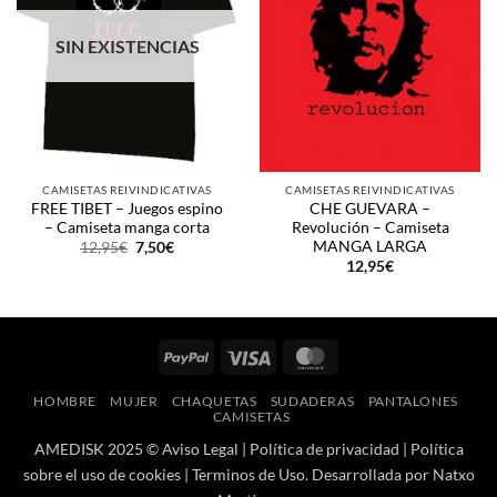
SIN EXISTENCIAS
CAMISETAS REIVINDICATIVAS
CAMISETAS REIVINDICATIVAS
FREE TIBET – Juegos espino
CHE GUEVARA –
– Camiseta manga corta
Revolución – Camiseta
MANGA LARGA
El
El
12,95
€
7,50
€
precio
precio
12,95
€
original
actual
era:
es:
12,95€.
7,50€.
PayPal
Visa
MasterCard
HOMBRE
MUJER
CHAQUETAS
SUDADERAS
PANTALONES
CAMISETAS
AMEDISK 2025 ©
Aviso Legal
|
Política de privacidad
|
Política
sobre el uso de cookies
|
Terminos de Uso
. Desarrollada por
Natxo