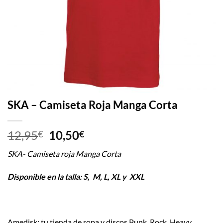
SKA – Camiseta Roja Manga Corta
El
El
12,95
10,50
€
€
precio
precio
SKA- Camiseta roja Manga Corta
original
actual
era:
es:
Disponible en la talla: S, M, L, XL y XXL
12,95€.
10,50€.
Amedisk: tu tienda de ropa y discos Punk, Rock, Heavy…