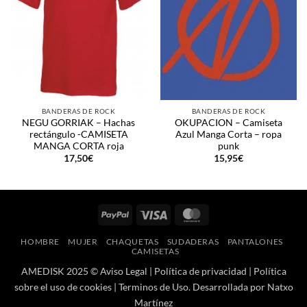
BANDERAS DE ROCK
BANDERAS DE ROCK
NEGU GORRIAK – Hachas
OKUPACION – Camiseta
rectángulo -CAMISETA
Azul Manga Corta – ropa
MANGA CORTA roja
punk
17,50
€
15,95
€
PayPal
Visa
MasterCard
HOMBRE
MUJER
CHAQUETAS
SUDADERAS
PANTALONES
CAMISETAS
AMEDISK 2025 ©
Aviso Legal
|
Política de privacidad
|
Política
sobre el uso de cookies
|
Terminos de Uso
. Desarrollada por
Natxo
Martínez