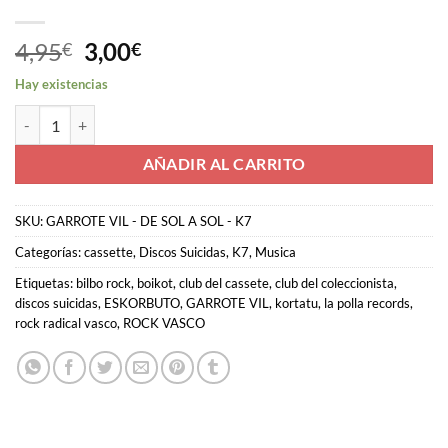
El
El
4,95
3,00
€
€
precio
precio
Hay existencias
original
actual
CASSETTE - GARROTE VIL - De sol a sol... desolación - K7 cantidad
era:
es:
4,95€.
3,00€.
AÑADIR AL CARRITO
SKU:
GARROTE VIL - DE SOL A SOL - K7
Categorías:
cassette
,
Discos Suicidas
,
K7
,
Musica
Etiquetas:
bilbo rock
,
boikot
,
club del cassete
,
club del coleccionista
,
discos suicidas
,
ESKORBUTO
,
GARROTE VIL
,
kortatu
,
la polla records
,
rock radical vasco
,
ROCK VASCO