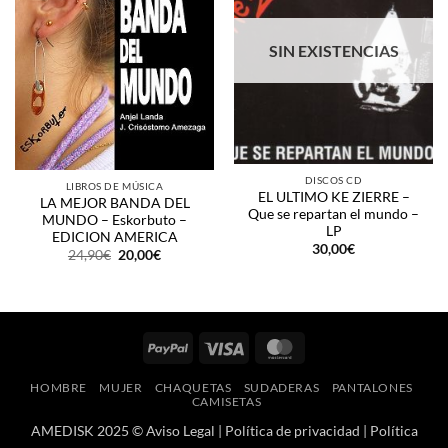
SIN EXISTENCIAS
DISCOS CD
LIBROS DE MÚSICA
EL ULTIMO KE ZIERRE –
LA MEJOR BANDA DEL
Que se repartan el mundo –
MUNDO – Eskorbuto –
LP
EDICION AMERICA
30,00
€
El
El
24,90
€
20,00
€
precio
precio
original
actual
era:
es:
24,90€.
20,00€.
PayPal
Visa
MasterCard
HOMBRE
MUJER
CHAQUETAS
SUDADERAS
PANTALONES
CAMISETAS
AMEDISK 2025 ©
Aviso Legal
|
Política de privacidad
|
Política