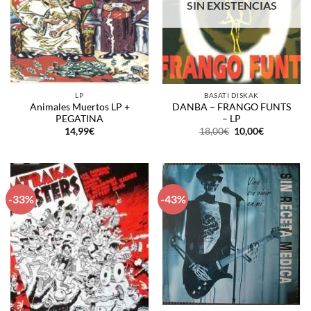
SIN EXISTENCIAS
LP
BASATI DISKAK
Animales Muertos LP +
DANBA – FRANGO FUNTS
PEGATINA
– LP
El
El
14,99
€
18,00
€
10,00
€
precio
precio
original
actual
era:
es:
18,00€.
10,00€.
-33%
-43%