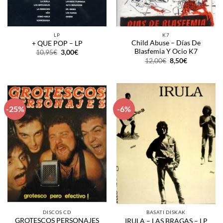
LP
K7
Child Abuse – Días De
+ QUE POP – LP
Blasfemia Y Ocio K7
El
El
10,95
€
3,00
€
precio
precio
El
El
12,00
€
8,50
€
original
actual
precio
precio
era:
es:
original
actual
10,95€.
3,00€.
era:
es:
12,00€.
8,50€.
-25%
-6%
DISCOS CD
BASATI DISKAK
GROTESCOS PERSONAJES
IRULA – LAS BRAGAS – LP