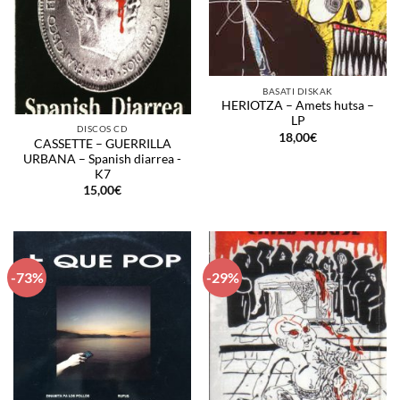
BASATI DISKAK
HERIOTZA – Amets hutsa –
LP
DISCOS CD
18,00
€
CASSETTE – GUERRILLA
URBANA – Spanish diarrea -
K7
15,00
€
-73%
-29%