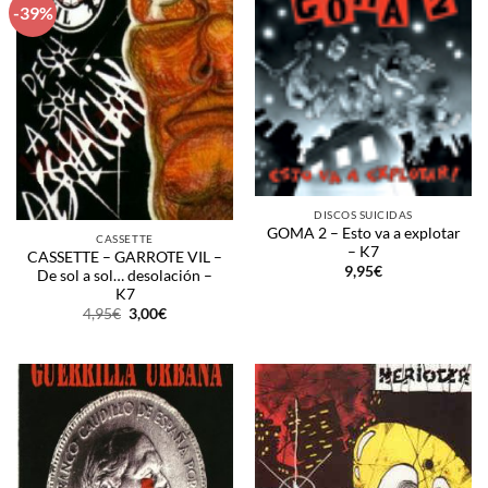
-39%
DISCOS SUICIDAS
GOMA 2 – Esto va a explotar
CASSETTE
– K7
CASSETTE – GARROTE VIL –
9,95
€
De sol a sol… desolación –
K7
El
El
4,95
€
3,00
€
precio
precio
original
actual
era:
es:
4,95€.
3,00€.