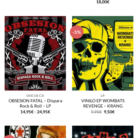
18,00
€
-5%
DISCOS CD
LP
OBSESION FATAL – Dispara
VINILO EP WOMBATS
Rock & Roll – LP
REVENGE – KRANG
Rango
El
El
14,95
€
-
24,95
€
9,95
€
9,50
€
de
precio
precio
precios:
original
actual
desde
era:
es:
14,95€
9,95€.
9,50€.
hasta
24,95€