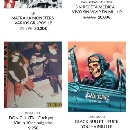
BANDERAS DE ROCK
SIN RECETA MEDICA –
VIVO SIN VIVIR EN MI – LP
LP
El
El
17,50
€
10,00
€
MATRAKA MONSTERS-
precio
precio
VARIOS GRUPOS-LP
original
actual
El
El
era:
es:
29,99
€
20,00
€
precio
precio
17,50€.
10,00€.
original
actual
era:
es:
29,99€.
20,00€.
DISCOS CD
DISCOS CD
DON CIKUTA – Fuck you –
BLACK BULLET – FUCK
Vinilo 10 de pulgadas
YOU – VINILO LP
9,95
€