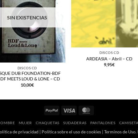
SIN EXISTENCIAS
+
DISCOS CD
ARDEASIA – Abril – CD
9,95
€
DISCOS CD
SQUE DUB FOUNDATION-BDF
BDF MEETS LOUD & LONE – CD
10,00
€
PayPal
Visa
MasterCard
HOMBRE
MUJER
CHAQUETAS
SUDADERAS
PANTALONES
CAMISET
olítica de privacidad
|
Política sobre el uso de cookies
|
Terminos de Uso
.