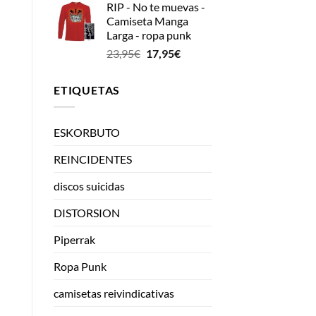
RIP - No te muevas -
Camiseta Manga
Larga - ropa punk
El
El
23,95
€
17,95
€
precio
precio
original
actual
ETIQUETAS
era:
es:
23,95€.
17,95€.
ESKORBUTO
REINCIDENTES
discos suicidas
DISTORSION
Piperrak
Ropa Punk
camisetas reivindicativas