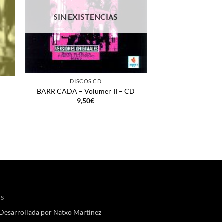
SIN EXISTENCIAS
SIN EXIS
+
+
DISCOS CD
DISCO
BARRICADA – Volumen II – CD
BARRICADA – Vo
9,50
€
9,5
AS
 Desarrollada por
Natxo Martínez