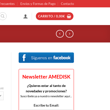
Frecuentes
Envios y Formas de Pago
Contacto
CARRITO /
0,00
€
Newsletter AMEDISK
¿Quieres estar al tanto de
IAR
novedades y promociones?
Suscribete ya a nuestro newsletter aquí...
Escribe tu Email: