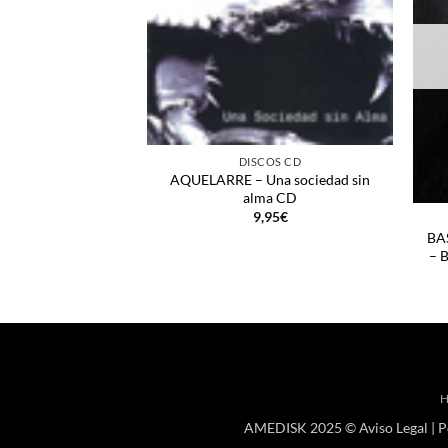
+
DISCOS CD
AQUELARRE – Una sociedad sin
+
alma CD
9,95
€
BA
– 
AMEDISK 2025 ©
Aviso Legal
|
P