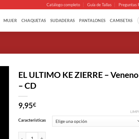
Catálogo completo
Guía de Tallas
Preguntas 
MUJER
CHAQUETAS
SUDADERAS
PANTALONES
CAMISETAS
EL ULTIMO KE ZIERRE – Veneno
– CD
9,95
€
LIMP
Características
EL ULTIMO KE ZIERRE - Veneno - CD cantidad