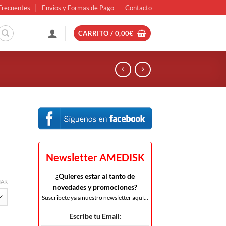
Frecuentes
Envios y Formas de Pago
Contacto
CARRITO /
0,00
€
Newsletter AMEDISK
¿Quieres estar al tanto de
IAR
novedades y promociones?
Suscribete ya a nuestro newsletter aquí...
Escribe tu Email: