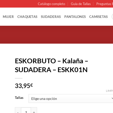
Catálogo completo
Guía de Tallas
Preguntas 
MUJER
CHAQUETAS
SUDADERAS
PANTALONES
CAMISETAS
ESKORBUTO – Kalaña –
SUDADERA – ESKK01N
33,95
€
LIMP
Tallas
ESKORBUTO - Kalaña - SUDADERA - ESKK01N cantidad