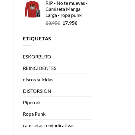
RIP - No te muevas -
Camiseta Manga
Larga - ropa punk
El
El
23,95
€
17,95
€
precio
precio
original
actual
ETIQUETAS
era:
es:
23,95€.
17,95€.
ESKORBUTO
REINCIDENTES
discos suicidas
DISTORSION
Piperrak
Ropa Punk
camisetas reivindicativas