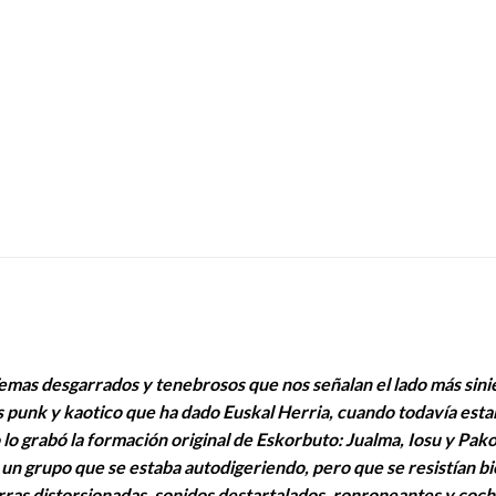
 Temas desgarrados y tenebrosos que nos señalan el lado más si
ás punk y kaotico que ha dado Euskal Herria, cuando todavía est
 lo grabó la formación original de Eskorbuto: Jualma, Iosu y Pa
 un grupo que se estaba autodigeriendo, pero que se resistían bi
arras distorsionadas, sonidos destartalados, ronroneantes y coc