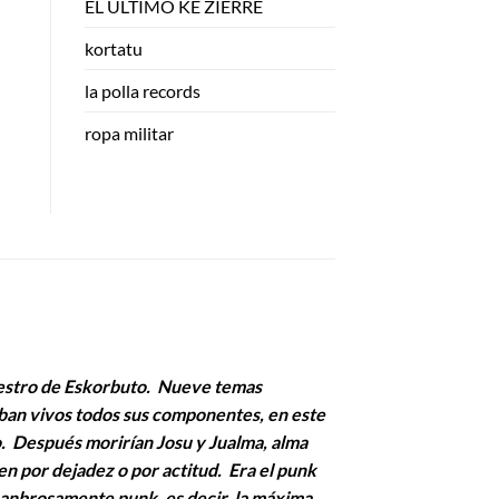
EL ULTIMO KE ZIERRE
kortatu
la polla records
ropa militar
niestro de Eskorbuto. Nueve temas
aban vivos todos sus componentes, en este
ko. Después morirían Josu y Jualma, alma
en por dejadez o por actitud. Era el punk
hanbrosamente punk, es decir, la máxima