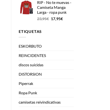
RIP - No te muevas -
Camiseta Manga
Larga - ropa punk
El
El
23,95
€
17,95
€
precio
precio
original
actual
ETIQUETAS
era:
es:
23,95€.
17,95€.
ESKORBUTO
REINCIDENTES
discos suicidas
DISTORSION
Piperrak
Ropa Punk
camisetas reivindicativas