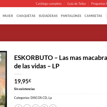
Catálogo completo
Guía de Tallas
Preguntas 
MUJER
CHAQUETAS
SUDADERAS
PANTALONES
CAMISETAS
ESKORBUTO – Las mas macabra
de las vidas – LP
19,95
€
Sin existencias
Categorías:
DISCOS CD
,
Lp