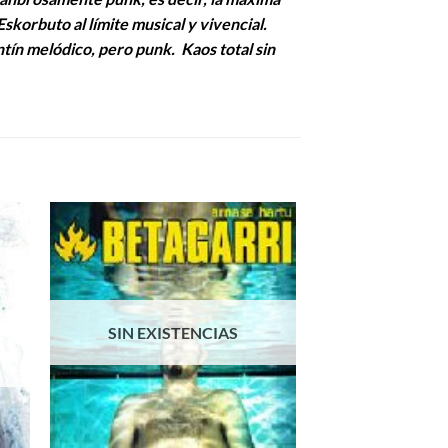
skorbuto al límite musical y vivencial.
intín melódico, pero punk. Kaos total sin
SIN EXISTENCIAS
SIN EXIS
+
+