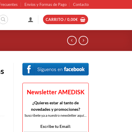
Frecuentes
Envios y Formas de Pago
Contacto
CARRITO /
0,00
€
s
Newsletter AMEDISK
¿Quieres estar al tanto de
novedades y promociones?
Suscribete ya a nuestro newsletter aquí...
Escribe tu Email: