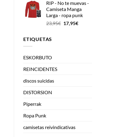
RIP - No te muevas -
Camiseta Manga
Larga - ropa punk
El
El
23,95
€
17,95
€
precio
precio
original
actual
ETIQUETAS
era:
es:
23,95€.
17,95€.
ESKORBUTO
REINCIDENTES
discos suicidas
DISTORSION
Piperrak
Ropa Punk
camisetas reivindicativas