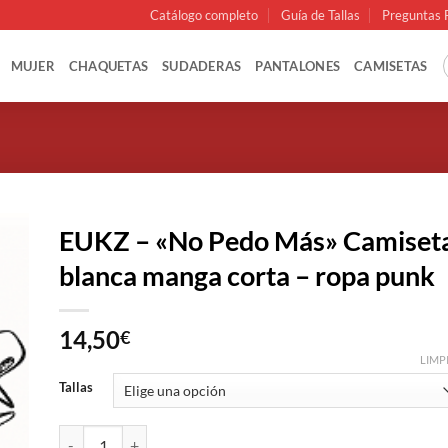
Catálogo completo
Guía de Tallas
Preguntas 
MUJER
CHAQUETAS
SUDADERAS
PANTALONES
CAMISETAS
EUKZ – «No Pedo Más» Camiset
blanca manga corta – ropa punk
14,50
€
LIMP
Tallas
EUKZ - "No Pedo Más" Camiseta blanca manga corta - ropa pu