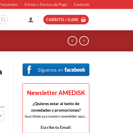
Frecuentes
Envios y Formas de Pago
Contacto
CARRITO /
0,00
€
a
Newsletter AMEDISK
¿Quieres estar al tanto de
IAR
novedades y promociones?
Suscribete ya a nuestro newsletter aquí...
Escribe tu Email:
nk cantidad