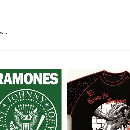
avy…
S