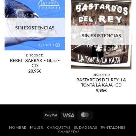
SIN EXISTENCIAS
SIN EXISTENCIAS
DISCOS CD
BERRI TXARRAK – Libre –
CD
20,95
€
DISCOS CD
BASTARDOS DEL REY- LA
TONTA LA KAJA- CD
9,95
€
PayPal
Visa
MasterCard
HOMBRE
MUJER
CHAQUETAS
SUDADERAS
PANTALONES
CAMISETAS