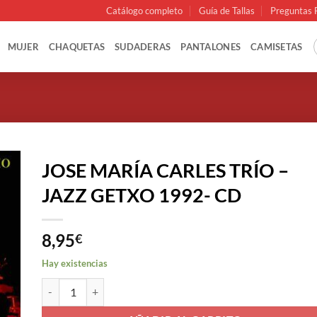
Catálogo completo
Guía de Tallas
Preguntas 
MUJER
CHAQUETAS
SUDADERAS
PANTALONES
CAMISETAS
JOSE MARÍA CARLES TRÍO –
JAZZ GETXO 1992- CD
8,95
€
Hay existencias
JOSE MARÍA CARLES TRÍO - JAZZ GETXO 1992- CD cantidad