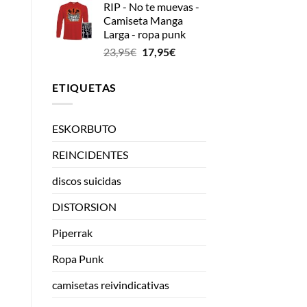
RIP - No te muevas -
Camiseta Manga
Larga - ropa punk
El
El
23,95
€
17,95
€
precio
precio
original
actual
ETIQUETAS
era:
es:
23,95€.
17,95€.
ESKORBUTO
REINCIDENTES
discos suicidas
DISTORSION
Piperrak
Ropa Punk
camisetas reivindicativas