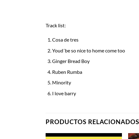
Track list:
Cosa de tres
Youd´be so nice to home come too
Ginger Bread Boy
Ruben Rumba
Minority
I love barry
PRODUCTOS RELACIONADO