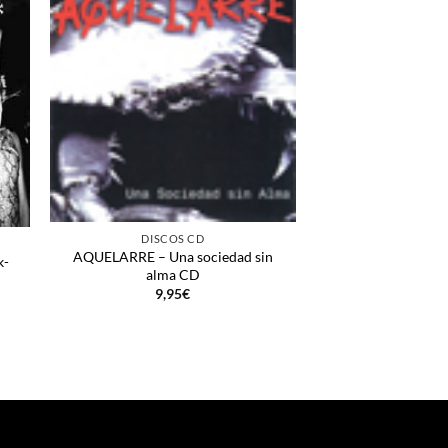
+
DISCOS CD
+
AQUELARRE – Una sociedad sin
k-
alma CD
DISCO
9,95
€
BRUTAL THIN – Mat
C
9,9