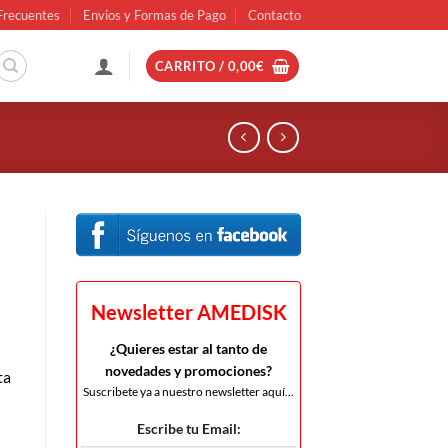
Frecuentes
Envios y Formas de Pago
Contacto
CARRITO /
0,00
€
Newsletter AMEDISK
¿Quieres estar al tanto de
novedades y promociones?
ta
Suscribete ya a nuestro newsletter aquí...
Escribe tu Email: