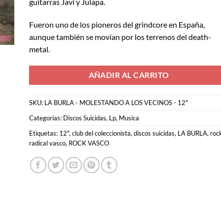
guitarras Javi y Julapa.
Fueron uno de los pioneros del grindcore en España,
aunque también se movían por los terrenos del death-
metal.
AÑADIR AL CARRITO
SKU:
LA BURLA - MOLESTANDO A LOS VECINOS - 12"
Categorías:
Discos Suicidas
,
Lp
,
Musica
Etiquetas:
12"
,
club del coleccionista
,
discos suicidas
,
LA BURLA
,
roc
radical vasco
,
ROCK VASCO