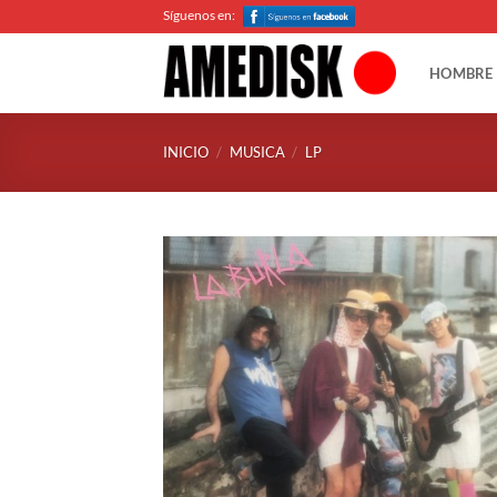
Saltar
Síguenos en:
al
contenido
HOMBRE
INICIO
/
MUSICA
/
LP