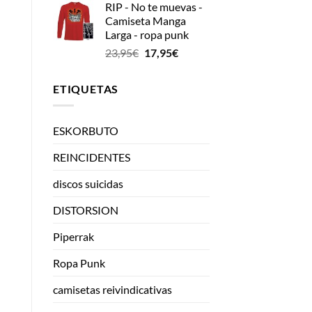
RIP - No te muevas -
Camiseta Manga
Larga - ropa punk
El
El
23,95
€
17,95
€
precio
precio
original
actual
ETIQUETAS
era:
es:
23,95€.
17,95€.
ESKORBUTO
REINCIDENTES
discos suicidas
DISTORSION
Piperrak
Ropa Punk
camisetas reivindicativas