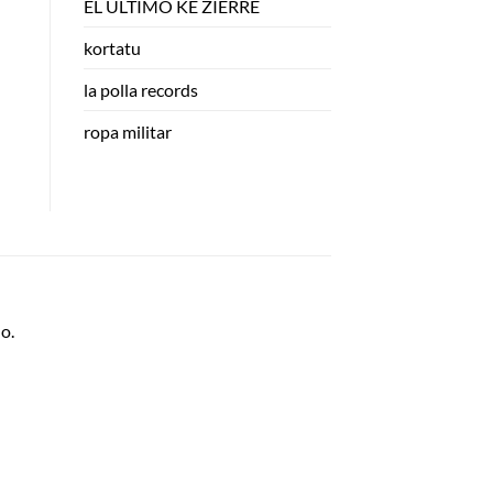
EL ULTIMO KE ZIERRE
kortatu
la polla records
ropa militar
o.