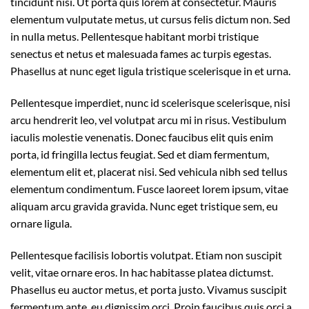
tincidunt nisi. Ut porta quis lorem at consectetur. Mauris
elementum vulputate metus, ut cursus felis dictum non. Sed
in nulla metus. Pellentesque habitant morbi tristique
senectus et netus et malesuada fames ac turpis egestas.
Phasellus at nunc eget ligula tristique scelerisque in et urna.
Pellentesque imperdiet, nunc id scelerisque scelerisque, nisi
arcu hendrerit leo, vel volutpat arcu mi in risus. Vestibulum
iaculis molestie venenatis. Donec faucibus elit quis enim
porta, id fringilla lectus feugiat. Sed et diam fermentum,
elementum elit et, placerat nisi. Sed vehicula nibh sed tellus
elementum condimentum. Fusce laoreet lorem ipsum, vitae
aliquam arcu gravida gravida. Nunc eget tristique sem, eu
ornare ligula.
Pellentesque facilisis lobortis volutpat. Etiam non suscipit
velit, vitae ornare eros. In hac habitasse platea dictumst.
Phasellus eu auctor metus, et porta justo. Vivamus suscipit
fermentum ante, eu dignissim orci. Proin faucibus quis orci a