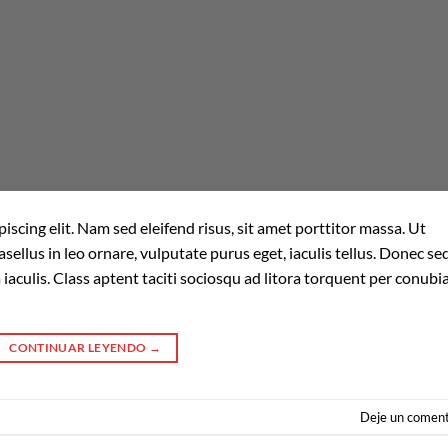
scing elit. Nam sed eleifend risus, sit amet porttitor massa. Ut
asellus in leo ornare, vulputate purus eget, iaculis tellus. Donec se
a iaculis. Class aptent taciti sociosqu ad litora torquent per conubi
CONTINUAR LEYENDO
→
Deje un coment