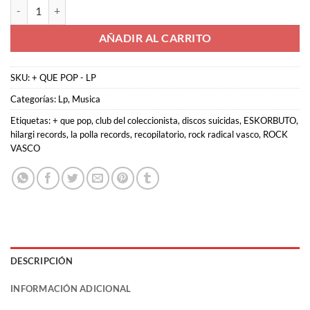
+ QUE POP - LP cantidad
era:
es:
10,95€.
3,00€.
AÑADIR AL CARRITO
SKU:
+ QUE POP - LP
Categorías:
Lp
,
Musica
Etiquetas:
+ que pop
,
club del coleccionista
,
discos suicidas
,
ESKORBUTO
,
hilargi records
,
la polla records
,
recopilatorio
,
rock radical vasco
,
ROCK
VASCO
DESCRIPCIÓN
INFORMACIÓN ADICIONAL