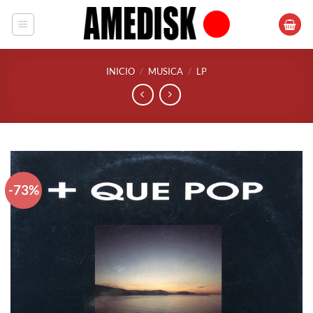
Saltar
al
contenido
INICIO
/
MUSICA
/
LP
-73%