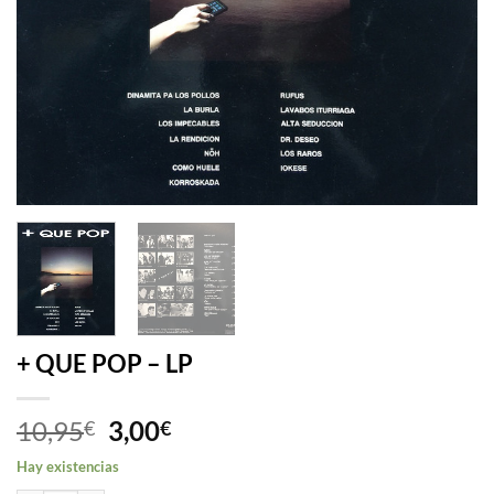
+ QUE POP – LP
El
El
10,95
3,00
€
€
precio
precio
Hay existencias
original
actual