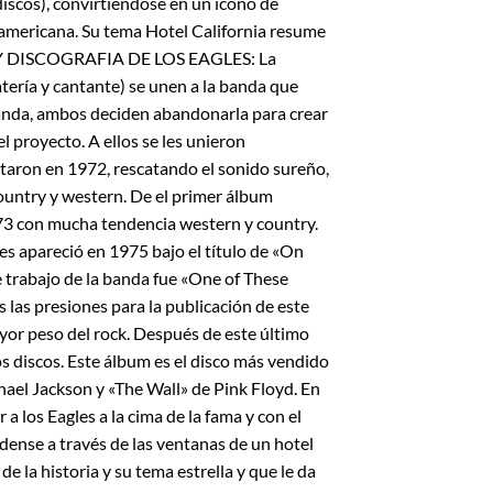
iscos), convirtiéndose en un icono de
eamericana. Su tema Hotel California resume
FIA Y DISCOGRAFIA DE LOS EAGLES: La
tería y cantante) se unen a la banda que
banda, ambos deciden abandonarla para crear
l proyecto. A ellos se les unieron
utaron en 1972, rescatando el sonido sureño,
ountry y western. De el primer álbum
73 con mucha tendencia western y country.
es apareció en 1975 bajo el título de «On
te trabajo de la banda fue «One of These
 las presiones para la publicación de este
yor peso del rock. Después de este último
mos discos. Este álbum es el disco más vendido
chael Jackson y «The Wall» de Pink Floyd. En
a los Eagles a la cima de la fama y con el
dense a través de las ventanas de un hotel
 la historia y su tema estrella y que le da