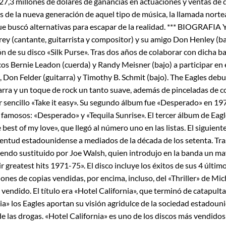
7,3 millones de dólares de ganancias en actuaciones y ventas de d
 de la nueva generación de aquel tipo de música, la llamada nort
 que buscó alternativas para escapar de la realidad. *** BIOGRA
ey (cantante, guitarrista y compositor) y su amigo Don Henley (ba
 de su disco «Silk Purse». Tras dos años de colaborar con dicha 
cos Bernie Leadon (cuerda) y Randy Meisner (bajo) a participar en e
, Don Felder (guitarra) y Timothy B. Schmit (bajo). The Eagles deb
rra y un toque de rock un tanto suave, además de pinceladas de c
 sencillo «Take it easy». Su segundo álbum fue «Desperado» en 19
 famosos: «Desperado» y «Tequila Sunrise». El tercer álbum de Eagl
 best of my love», que llegó al número uno en las listas. El siguien
ventud estadounidense a mediados de la década de los setenta. Tras
iendo sustituido por Joe Walsh, quien introdujo en la banda un ma
ir greatest hits 1971-75». El disco incluye los éxitos de sus 4 últi
lones de copias vendidas, por encima, incluso, del «Thriller» de Mi
endido. El título era «Hotel California», que terminó de catapultar 
» los Eagles aportan su visión agridulce de la sociedad estadouni
as drogas. «Hotel California» es uno de los discos más vendidos de