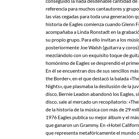
conseguido la nada desdeñable cantidad de 2
referencia para muchos cantautores y grupos
las vías cegadas para toda una generación
historia de Eagles comienza cuando Glenn Fr
acompañaba a Linda Ronstadt en la grabación
su propio grupo. Para ello invitan a los músi
posteriormente Joe Walsh (guitarra y coros)
mezclándolo con un exquisito toque de guita
homónimo de Eagles se desprendió el primer
En él se encuentran dos de sus sencillos más
the Border», en el que destacó la balada «The
Nights», que plasmaba la desilusión de la ju
disco, Bernie Leadon abandonó los Eagles, s
disco, sale al mercado un recopilatorio: «The
de la historia de la música con más de 29 mil
1976 Eagles publica su mejor álbum y el más v
que ganaron un Grammy. En «Hotel California
que representa metafóricamente el mundo de l