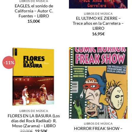
LIBROS DE MÚSICA
EAGLES, el sonido de
California – Autor C.
LIBROS DE MÚSICA
Fuentes – LIBRO
EL ULTIMO KE ZIERRE –
15,00
€
Trece años en la Carretera –
LIBRO
16,95
€
-11%
LIBROS DE MÚSICA
FLORES EN LA BASURA (Los
días del Rock Radikal)- R.
LIBROS DE MÚSICA
Moso (Zarama) – LIBRO
HORROR FREAK SHOW –
El
El
22,00
€
19,50
€