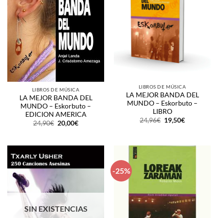
LIBROS DE MÚSICA
LIBROS DE MÚSICA
LA MEJOR BANDA DEL
LA MEJOR BANDA DEL
MUNDO – Eskorbuto –
MUNDO – Eskorbuto –
LIBRO
EDICION AMERICA
El
El
24,96
€
19,50
€
El
El
24,90
€
20,00
€
precio
precio
precio
precio
original
actual
original
actual
era:
es:
era:
es:
24,96€.
19,50€.
24,90€.
20,00€.
-25%
SIN EXISTENCIAS