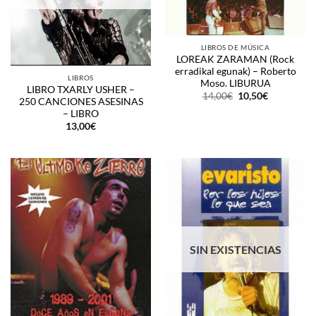
LIBROS DE MÚSICA
LOREAK ZARAMAN (Rock
erradikal egunak) – Roberto
LIBROS
Moso. LIBURUA
LIBRO TXARLY USHER –
El
El
14,00
€
10,50
€
250 CANCIONES ASESINAS
precio
precio
– LIBRO
original
actual
era:
es:
13,00
€
14,00€.
10,50€.
SIN EXISTENCIAS