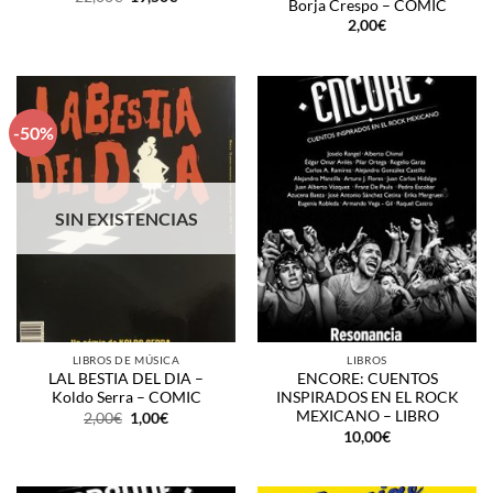
Borja Crespo – COMIC
precio
precio
original
actual
2,00
€
era:
es:
22,00€.
19,50€.
-50%
SIN EXISTENCIAS
LIBROS DE MÚSICA
LIBROS
LAL BESTIA DEL DIA –
ENCORE: CUENTOS
Koldo Serra – COMIC
INSPIRADOS EN EL ROCK
MEXICANO – LIBRO
El
El
2,00
€
1,00
€
precio
precio
10,00
€
original
actual
era:
es:
2,00€.
1,00€.