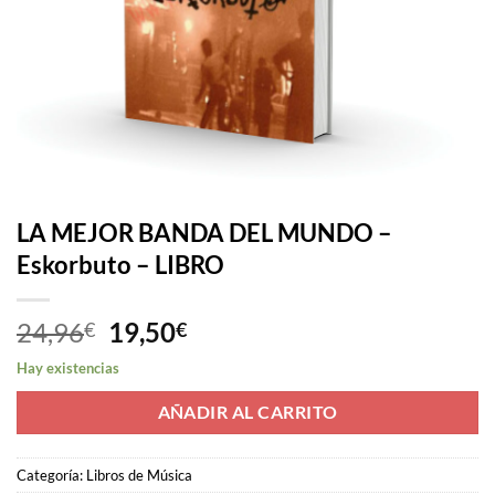
LA MEJOR BANDA DEL MUNDO –
Eskorbuto – LIBRO
El
El
24,96
19,50
€
€
precio
precio
Hay existencias
original
actual
era:
es:
AÑADIR AL CARRITO
24,96€.
19,50€.
Categoría:
Libros de Música