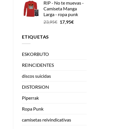
RIP - No te muevas -
Camiseta Manga
Larga - ropa punk
El
El
23,95
€
17,95
€
precio
precio
original
actual
ETIQUETAS
era:
es:
23,95€.
17,95€.
ESKORBUTO
REINCIDENTES
discos suicidas
DISTORSION
Piperrak
Ropa Punk
camisetas reivindicativas