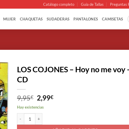
Catálogo completo
Guía de Tallas
Preguntas 
MUJER
CHAQUETAS
SUDADERAS
PANTALONES
CAMISETAS
LOS COJONES – Hoy no me voy 
CD
El
El
9,95
2,99
€
€
precio
precio
Hay existencias
original
actual
LOS COJONES - Hoy no me voy - CD cantidad
era:
es:
9,95€.
2,99€.