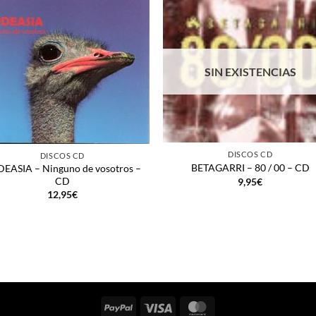
SIN EXISTENCIAS
+
DISCOS CD
DISCOS CD
BETAGARRI – 80 / 00 – CD
EASIA – Ninguno de vosotros –
CD
9,95
€
12,95
€
PayPal
Visa
MasterCard