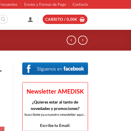
Frecuentes
Envios y Formas de Pago
Contacto
CARRITO /
0,00
€
–
Newsletter AMEDISK
¿Quieres estar al tanto de
novedades y promociones?
Suscribete ya a nuestro newsletter aquí...
Escribe tu Email: