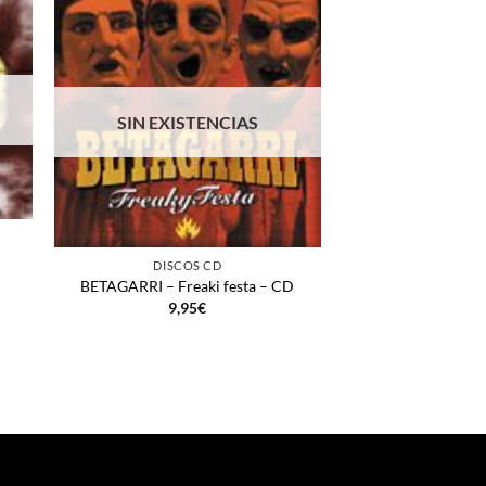
SIN EXISTENCIAS
+
DISCOS CD
BETAGARRI – Freaki festa – CD
+
9,95
€
DISCO
BRUTAL THIN – L
miedo 
9,9