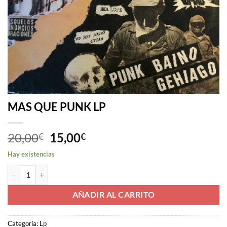
MAS QUE PUNK LP
El
El
20,00
15,00
€
€
precio
precio
Hay existencias
original
actual
MAS QUE PUNK LP cantidad
era:
es:
20,00€.
15,00€.
AÑADIR AL CARRITO
Categoría:
Lp