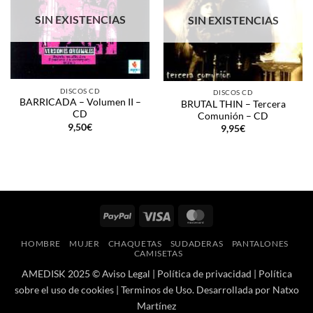
SIN EXISTENCIAS
SIN EXISTENCIAS
DISCOS CD
DISCOS CD
BARRICADA – Volumen II –
BRUTAL THIN – Tercera
CD
Comunión – CD
9,50
€
9,95
€
PayPal
Visa
MasterCard
HOMBRE
MUJER
CHAQUETAS
SUDADERAS
PANTALONES
CAMISETAS
AMEDISK 2025 ©
Aviso Legal
|
Política de privacidad
|
Política
sobre el uso de cookies
|
Terminos de Uso
. Desarrollada por
Natxo
Martínez