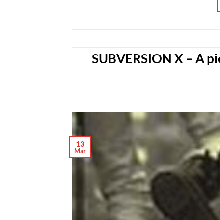
SUBVERSION X – A pie
13
Mar